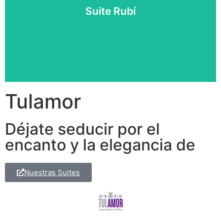
Habitación Sencilla
Suite Rubí
Reservar ahora
Tulamor
Déjate seducir por el
encanto y la elegancia de
Nuestras Suites